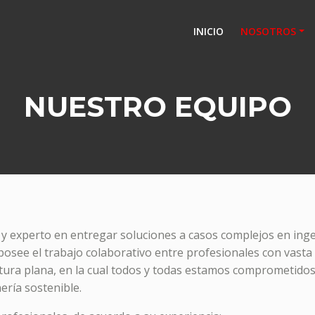
INICIO
NOSOTROS
NUESTRO EQUIPO
o y experto en entregar soluciones a casos complejos en ing
osee el trabajo colaborativo entre profesionales con vasta 
tura plana, en la cual todos y todas estamos comprometidos
ería sostenible.